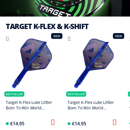
TARGET K-FLEX & K-SHIFT
NEW
NEW
BESTSELLER
BESTSELLER
Target K-Flex Luke Littler
Target K-Flex Luke Littler
Born To Win World
Born To Win World
Champion No2 Standard
Champion No6 Flights
Flights
€14.95
€14.95