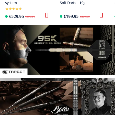
system
Soft Darts - 19g
€529.95
€199.95
€599.99
€239.95