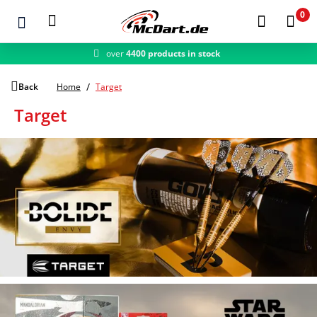
0
fast shipping
Zum Hauptinhalt springen
Back
Home
Target
Target