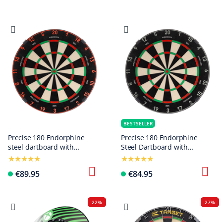
BESTSELLER
Precise 180 Endorphine
Precise 180 Endorphine
steel dartboard with
Steel Dartboard with
number ring - Inferno Red
Numbered Ring - Nordic
Grey
€89.95
€84.95
22%
27%