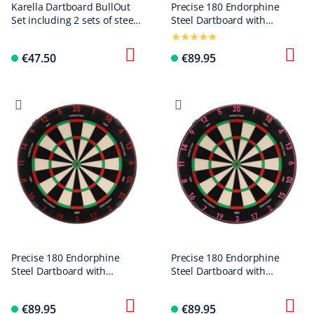
Karella Dartboard BullOut
Precise 180 Endorphine
Set including 2 sets of steel
Steel Dartboard with
darts
Numbered Ring - Gunmetal
€47.50
€89.95
Precise 180 Endorphine
Precise 180 Endorphine
Steel Dartboard with
Steel Dartboard with
Numbered Ring - Faded Red
Numbered Ring - Cyber Pink
€89.95
€89.95