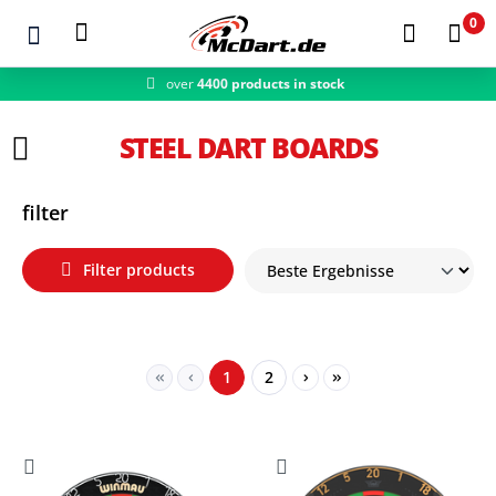
0
over
4400 products in stock
fast shipping
Zum Hauptinhalt springen
STEEL DART BOARDS
filter
Filter products
Page
Page
1
2