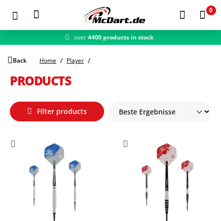
0
over
4400 products in stock
fast shipping
Zum Hauptinhalt springen
Back
Home
Player
PRODUCTS
Filter products